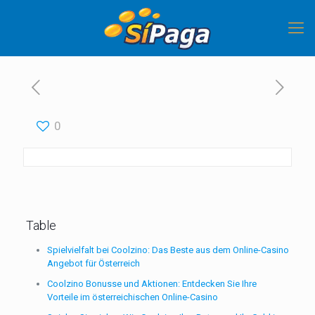
0
Table
Spielvielfalt bei Coolzino: Das Beste aus dem Online-Casino
Angebot für Österreich
Coolzino Bonusse und Aktionen: Entdecken Sie Ihre
Vorteile im österreichischen Online-Casino