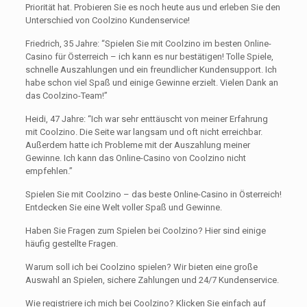
Priorität hat. Probieren Sie es noch heute aus und erleben Sie den
Unterschied von Coolzino Kundenservice!
Friedrich, 35 Jahre: “Spielen Sie mit Coolzino im besten Online-
Casino für Österreich – ich kann es nur bestätigen! Tolle Spiele,
schnelle Auszahlungen und ein freundlicher Kundensupport. Ich
habe schon viel Spaß und einige Gewinne erzielt. Vielen Dank an
das Coolzino-Team!”
Heidi, 47 Jahre: “Ich war sehr enttäuscht von meiner Erfahrung
mit Coolzino. Die Seite war langsam und oft nicht erreichbar.
Außerdem hatte ich Probleme mit der Auszahlung meiner
Gewinne. Ich kann das Online-Casino von Coolzino nicht
empfehlen.”
Spielen Sie mit Coolzino – das beste Online-Casino in Österreich!
Entdecken Sie eine Welt voller Spaß und Gewinne.
Haben Sie Fragen zum Spielen bei Coolzino? Hier sind einige
häufig gestellte Fragen.
Warum soll ich bei Coolzino spielen? Wir bieten eine große
Auswahl an Spielen, sichere Zahlungen und 24/7 Kundenservice.
Wie registriere ich mich bei Coolzino? Klicken Sie einfach auf