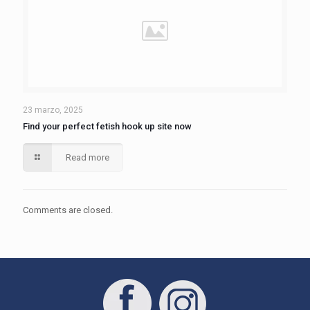
23 marzo, 2025
Find your perfect fetish hook up site now
Read more
Comments are closed.