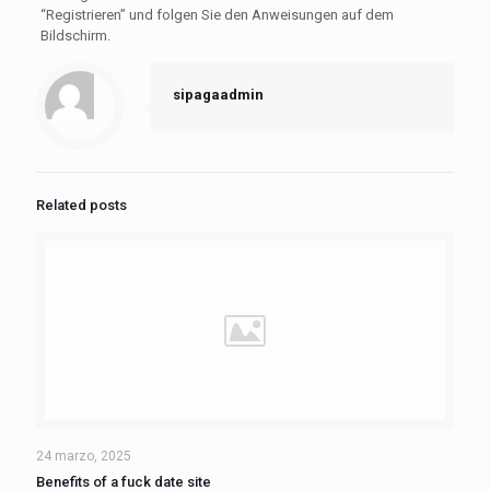
“Registrieren” und folgen Sie den Anweisungen auf dem
Bildschirm.
sipagaadmin
Related posts
24 marzo, 2025
Benefits of a fuck date site