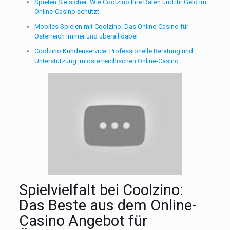
Spielen Sie sicher: Wie Coolzino Ihre Daten und Ihr Geld im
Online-Casino schützt
Mobiles Spielen mit Coolzino: Das Online-Casino für
Österreich immer und überall dabei
Coolzino Kundenservice: Professionelle Beratung und
Unterstützung im österreichischen Online-Casino
Spielvielfalt bei Coolzino:
Das Beste aus dem Online-
Casino Angebot für