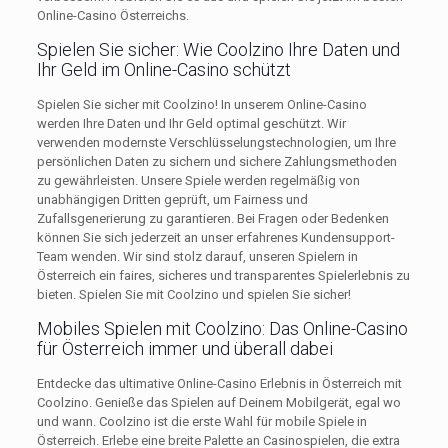
Online-Casino Österreichs.
Spielen Sie sicher: Wie Coolzino Ihre Daten und
Ihr Geld im Online-Casino schützt
Spielen Sie sicher mit Coolzino! In unserem Online-Casino
werden Ihre Daten und Ihr Geld optimal geschützt. Wir
verwenden modernste Verschlüsselungstechnologien, um Ihre
persönlichen Daten zu sichern und sichere Zahlungsmethoden
zu gewährleisten. Unsere Spiele werden regelmäßig von
unabhängigen Dritten geprüft, um Fairness und
Zufallsgenerierung zu garantieren. Bei Fragen oder Bedenken
können Sie sich jederzeit an unser erfahrenes Kundensupport-
Team wenden. Wir sind stolz darauf, unseren Spielern in
Österreich ein faires, sicheres und transparentes Spielerlebnis zu
bieten. Spielen Sie mit Coolzino und spielen Sie sicher!
Mobiles Spielen mit Coolzino: Das Online-Casino
für Österreich immer und überall dabei
Entdecke das ultimative Online-Casino Erlebnis in Österreich mit
Coolzino. Genieße das Spielen auf Deinem Mobilgerät, egal wo
und wann. Coolzino ist die erste Wahl für mobile Spiele in
Österreich. Erlebe eine breite Palette an Casinospielen, die extra