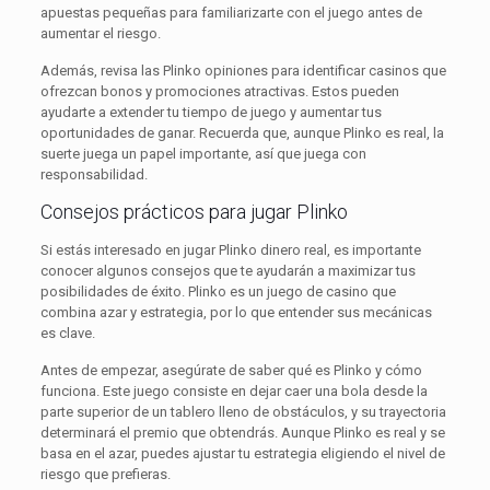
apuestas pequeñas para familiarizarte con el juego antes de
aumentar el riesgo.
Además, revisa las Plinko opiniones para identificar casinos que
ofrezcan bonos y promociones atractivas. Estos pueden
ayudarte a extender tu tiempo de juego y aumentar tus
oportunidades de ganar. Recuerda que, aunque Plinko es real, la
suerte juega un papel importante, así que juega con
responsabilidad.
Consejos prácticos para jugar Plinko
Si estás interesado en jugar Plinko dinero real, es importante
conocer algunos consejos que te ayudarán a maximizar tus
posibilidades de éxito. Plinko es un juego de casino que
combina azar y estrategia, por lo que entender sus mecánicas
es clave.
Antes de empezar, asegúrate de saber qué es Plinko y cómo
funciona. Este juego consiste en dejar caer una bola desde la
parte superior de un tablero lleno de obstáculos, y su trayectoria
determinará el premio que obtendrás. Aunque Plinko es real y se
basa en el azar, puedes ajustar tu estrategia eligiendo el nivel de
riesgo que prefieras.