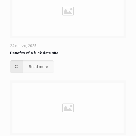
24 marzo, 2025
Benefits of a fuck date site
Read more