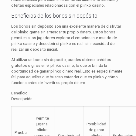
ofertas especiales relacionadas con el plinko casino.
Beneficios de los bonos sin depósito
Los bonos sin depósito son una excelente manera de disfrutar
del plinko game sin arriesgar tu propio dinero. Estos bonos
permiten a los jugadores explorar el emocionante mundo de
plinko casino y descubrir si plinko es real sin necesidad de
realizar un depósito inicial.
Al utilizar un bono sin depósito, puedes obtener créditos
gratuitos o giros en el plinko casino, lo que te brinda la
oportunidad de ganar plinko dinero real. Esto es especialmente
útil para aquellos que buscan entender que es plinko y cómo
funciona antes de invertir su propio dinero.
Beneficio
Descripción
Permite
jugar al
Posibilidad
plinko
de ganar
Prueba
game sin
Oportunidad
plinko
Exploración