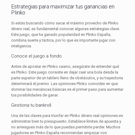
Estrategias para maximizar tus ganancias en
Plinko
Si estás buscando cómo sacar el máximo provecho de Plinko
dinero real, es fundamental conocer algunas estrategias clave.
Este juego, que ha ganado popularidad en Plinko España,
combina suerte y táctica, por lo que es importante jugar con
inteligencia.
Conoce el juego a fondo
Antes de apostar en Plinko casino, asegúrate de entender qué
es Plinko. Este juego consiste en dejar caer una bola desde la
parte superior de un tablero lleno de obstáculos, y su trayectoria
determinará el premio. Las opiniones Plinko coinciden en que
dominar las mecánicas básicas es el primer paso para aumentar
tus posibilidades de ganar.
Gestiona tu bankroll
Una de las claves para triunfar en Plinko dinero real opiniones es
administrar bien tu presupuesto. Establece límites de apuesta y
no arriesgues más de lo que puedas permitirte perder. Muchos
jugadores en Plinko España recomiendan empezar con