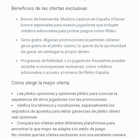
Beneficios de las ofertas exclusivas
Bonos de bienvenida: Muchos casinos en España ofrecen
bonos especiales para nuevos jugadores que incluyen
créditos adicionales para probar juegos como Plinko.
Giros gratis: Algunas promociones te permiten obtener
giros gratis en el plinko casino, lo que te da la oportunidad
de ganar sin arriesgar tu propio dinero.
Programas de fidelidad: Los jugadores frecuentes pueden
acceder a recompensas exclusivas, como créditos
adicionales o acceso a torneos de Plinko España.
Cómo elegir la mejor oferta
Lee plinko opiniones y opiniones plinko para conocer la
experiencia de otros jugadores con las promociones.
Verifica los términos y condiciones, especialmente los
requisitos de apuesta para retirar ganancias de plinko dinero
real opiniones.
Compara las ofertas entre diferentes plataformas para
encontrar la que mejor se adapte a tu estilo de juego.
No olvides que las ofertas exclusivas son una excelente manera