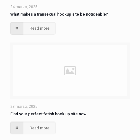
24 marzo, 2025
What makes a transexual hookup site be noticeable?
Read more
23 marzo, 2025
Find your perfect fetish hook up site now
Read more