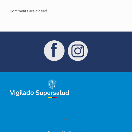
Comments are closed.