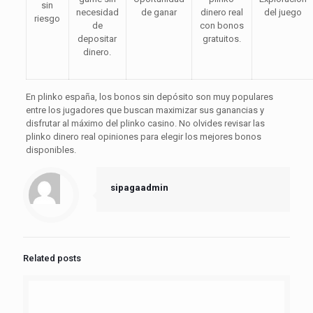
sin
necesidad
de ganar
dinero real
del juego
riesgo
de
con bonos
depositar
gratuitos.
dinero.
En plinko españa, los bonos sin depósito son muy populares
entre los jugadores que buscan maximizar sus ganancias y
disfrutar al máximo del plinko casino. No olvides revisar las
plinko dinero real opiniones para elegir los mejores bonos
disponibles.
sipagaadmin
Related posts