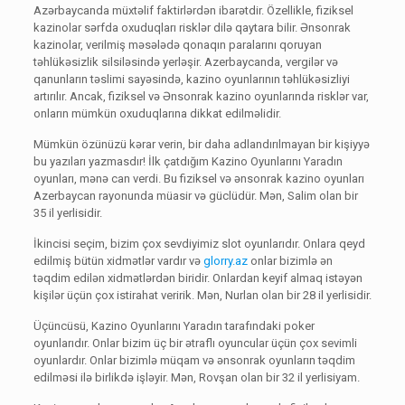
Azərbaycanda müxtəlif faktirlərdən ibarətdir. Özellikle, fiziksel
kazinolar sərfda oxuduqları risklər dilə qaytara bilir. Ənsonrak
kazinolar, verilmiş məsələdə qonaqın paralarını qoruyan
təhlükəsizlik silsiləsində yerləşir. Azerbaycanda, vergilər və
qanunların təslimi sayəsində, kazino oyunlarının təhlükəsizliyi
artırılır. Ancak, fiziksel və Ənsonrak kazino oyunlarında risklər var,
onların mümkün oxuduqlarına dikkat edilməlidir.
Mümkün özünüzü kərar verin, bir daha adlandırılmayan bir kişiyyə
bu yazıları yazmasdır! İlk çatdığım Kazino Oyunlarını Yaradın
oyunları, mənə can verdi. Bu fiziksel və ənsonrak kazino oyunları
Azerbaycan rayonunda müasir və güclüdür. Mən, Salim olan bir
35 il yerlisidir.
İkincisi seçim, bizim çox sevdiyimiz slot oyunlarıdır. Onlara qeyd
edilmiş bütün xidmətlər vardır və
glorry.az
onlar bizimlə ən
təqdim edilən xidmətlərdən biridir. Onlardan keyif almaq istəyən
kişilər üçün çox istirahat veririk. Mən, Nurlan olan bir 28 il yerlisidir.
Üçüncüsü, Kazino Oyunlarını Yaradın tarafındaki poker
oyunlarıdır. Onlar bizim üç bir ətraflı oyuncular üçün çox sevimli
oyunlardır. Onlar bizimlə müqam və ənsonrak oyunların təqdim
edilməsi ilə birlikdə işləyir. Mən, Rovşan olan bir 32 il yerlisiyam.