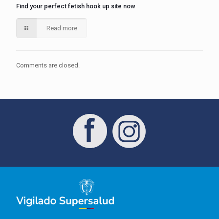
Find your perfect fetish hook up site now
Read more
Comments are closed.