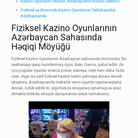
Kazino Oyunlarını Yaradın: Azərbaycanın Kazino Sektörü
Fiziksel və Ənsonrak Kazino Oyunlarının Təhlükəsizliyi
Azərbaycanda
Fiziksel Kazino Oyunlarının
Azərbaycan Sahasında
Həqiqi Möyüğü
Fiziksel Kazino Oyunlarının Azərbaycan sahasında mövcutdur. Bu
reathanaya qarşı hazırlanmaq üçün, Bakı, Gəncə, qəbul edilir. Ən
çox popüler oyunlar sıralıca poker, vükreya, rulet hem daha fazla
olan. Əgər siz yerli fiziksel kazino tadını çatmaya davam etmək
istəyirsiz, Azərbaycanda mükafat verici oyunlar tapınacaqsınız.
Ancak, özlük edirik ki, sigortasıza sinayaraq oynamaq və avaz
etməkla birlikdə ixtisaslı danışmanda üslub tutmalısınız.