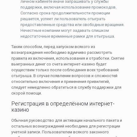
личном кабинете иначе запрашивать у службы
поддержки, включая использование промокодов.
Согласно срока продолжительности промоции
решается, успеет ли пользователь отыграть
предоставленные средства или свободные вращения.
Нечестные компании могут задавать слишком
недостаточные временные рамки для отыгрыша.
Таким способом, перед запуском всякого из
вознаграждения необходимо вдумчиво рассмотреть
правила их включения, использования и отработки. Снятие
выигранных денег со счета интернет-казино будет
осуществим только после соблюдения всех требований
отыгрыша. В случае появлении вопросов и сложностей
относительно включения и применения привилегий,
следует немедленно обратиться в службу поддержки для
скорой помощи.
Регистрация в определённом интернет-
казино
Обычная руководство для активации начального пакета и
остальных вознаграждений необходима для регистрации
учетной записи. Пользователем всякого законного