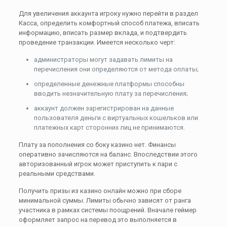
Для увеличения аккаунта игроку нужно перейти в раздел
Касса, определить комфортный способ платежа, вписать
информацию, вписать размер вклада, и подтвердить
проведение транзакции. Имеется несколько черт:
администраторы могут задавать лимиты на
перечисления они определяются от метода оплаты;
определенные денежные платформы способны
вводить незначительную плату за перечисления;
аккаунт должен зарегистрирован на данные
пользователя деньги с виртуальных кошельков или
платежных карт сторонних лиц не принимаются.
Плату за пополнения со боку казино нет. Финансы
оперативно зачисляются на баланс. Впоследствии этого
авторизованный игрок может приступить к пари с
реальными средствами.
Получить призы из казино онлайн можно при сборе
минимальной суммы. Лимиты обычно зависят от ранга
участника в рамках системы поощрений. Вначале геймер
оформляет запрос на перевод это выполняется в