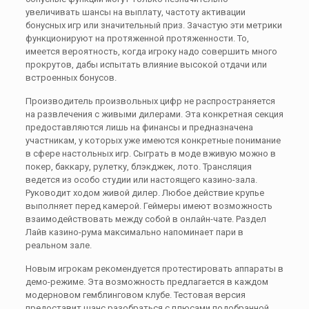
увеличивать шансы на выплату, частоту активации
бонусных игр или значительный приз. Зачастую эти метрики
функционируют на протяженной протяженности. То,
имеется вероятность, когда игроку надо совершить много
прокрутов, дабы испытать влияние высокой отдачи или
встроенных бонусов.
Производитель произвольных цифр не распространяется
на развлечения с живыми дилерами. Эта конкретная секция
предоставляются лишь на финансы и предназначена
участникам, у которых уже имеются конкретные понимание
в сфере настольных игр. Сыграть в моде вживую можно в
покер, баккару, рулетку, блэкджек, лото. Трансляция
ведется из особо студии или настоящего казино-зала.
Руководит ходом живой дилер. Любое действие крупье
выполняет перед камерой. Геймеры имеют возможность
взаимодействовать между собой в онлайн-чате. Раздел
Лайв казино-рума максимально напоминает пари в
реальном зале.
Новым игрокам рекомендуется протестировать аппараты в
демо-режиме. Эта возможность предлагается в каждом
модерновом гемблинговом клубе. Тестовая версия
предоставит шанс разобраться с плюсами подобранной