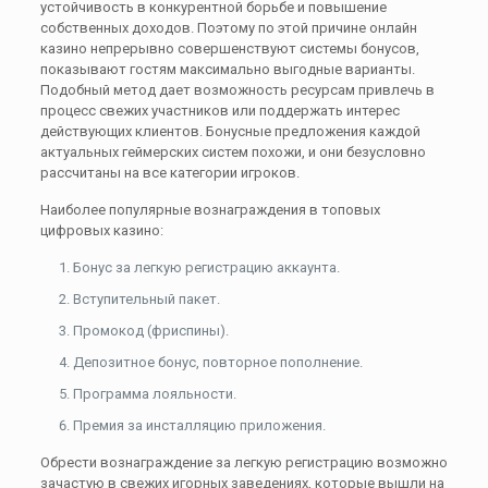
устойчивость в конкурентной борьбе и повышение
собственных доходов. Поэтому по этой причине онлайн
казино непрерывно совершенствуют системы бонусов,
показывают гостям максимально выгодные варианты.
Подобный метод дает возможность ресурсам привлечь в
процесс свежих участников или поддержать интерес
действующих клиентов. Бонусные предложения каждой
актуальных геймерских систем похожи, и они безусловно
рассчитаны на все категории игроков.
Наиболее популярные вознаграждения в топовых
цифровых казино:
Бонус за легкую регистрацию аккаунта.
Вступительный пакет.
Промокод (фриспины).
Депозитное бонус, повторное пополнение.
Программа лояльности.
Премия за инсталляцию приложения.
Обрести вознаграждение за легкую регистрацию возможно
зачастую в свежих игорных заведениях, которые вышли на