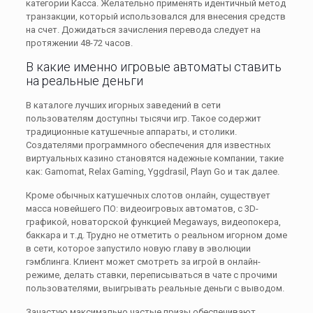
категории Касса. Желательно применять идентичный метод
транзакции, который использовался для внесения средств
на счет. Дожидаться зачисления перевода следует на
протяжении 48-72 часов.
В какие именно игровые автоматы ставить
на реальные деньги
В каталоге лучших игорных заведений в сети
пользователям доступны тысячи игр. Такое содержит
традиционные катушечные аппараты, и столики.
Создателями программного обеспечения для известных
виртуальных казино становятся надежные компании, такие
как: Gamomat, Relax Gaming, Yggdrasil, Playn Go и так далее.
Кроме обычных катушечных слотов онлайн, существует
масса новейшего ПО: видеоигровых автоматов, с 3D-
графикой, новаторской функцией Megaways, видеопокера,
баккара и т.д. Трудно не отметить о реальном игорном доме
в сети, которое запустило новую главу в эволюции
гэмблинга. Клиент может смотреть за игрой в онлайн-
режиме, делать ставки, переписываться в чате с прочими
пользователями, выигрывать реальные деньги с выводом.
Зачастую максимально частые призы обеспечивают