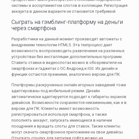
системы и ассортиментом слотов в коллекции. Регистрация
аккаунта в данном варианте не становится требуемой.
Сыграть на гэмблинг-платформу на деньги
через смартфона.
Разработчики на данный момент производят автоматы с
внедрением технологии HTML5. Эта техпроцесс дает
возможность воспроизводить развлечения на различных
устройствах без инсталляции дополнительных программ.
Ставить ставки в видеослотах можно в обозревателе на
смартфонах и гаджетах с ОС Андроид и iOS. Их дизайн и
функции остаются прежними, аналогично версии для ПК.
Платформы раскрученных онлайн игорных заведений тоже
адаптированы под мобильный режим. Дизайн
автоматически адаптируется подходит к габариты экранов
девайсов. Возможности сохраняются неизменными, как и в
версии для ПК. Клиенты имеют возможность
регистрироваться используя смартфона, а также
пополнять аккаунт, запускать имеющиеся в наличии
поощрения и вращать слоты для ставок. Также клиенты
могут скачать смартфонное приложение на свои девайсы.
Отыскать ссылку для загрузки софта можно на