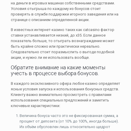
на деньги в игровых машинах собственными средствами.
Условия отыгрыша по каждому из бонусов стоит
проверять в службе поддержки игорного заведения или на
странице с описанием определенной акции.
В известных интернет-казино таких как catcasino фактор
ставки устанавливается низкий, до х35. Если данное
показатель больше, то отыграть вознаграждение может
быть крайне сложно или практически нереально.
Следовательно стоит поразмыслить о выгоде подобной
акции, и нужно ли ее использовать вообще.
Обратите внимание на какие моменты
учесть в процессе выбора бонусов.
В каждого эксклюзивного офера любое казино определяет
ясные условия запуска и использования бонусных средств.
Клиенту важно внимательно просмотреть с правилами
использования специальных предложений и заметить
ключевые характеристики:
Величина бонуса часто это не фиксированная сумма, а
процент от депозита (от 10% до 100%, иногда больше).
Их объём обусловлен лишь относительно щедрот