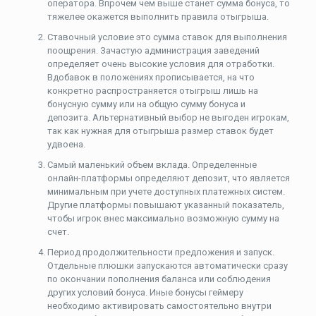
оператора. Впрочем чем выше станет сумма бонуса, то
тяжелее окажется выполнить правила отыгрыша.
Ставочный условие это сумма ставок для выполнения
поощрения. Зачастую администрация заведений
определяет очень высокие условия для отработки.
Вдобавок в положениях прописывается, на что
конкретно распространяется отыгрыш лишь на
бонусную сумму или на общую сумму бонуса и
депозита. Альтернативный выбор не выгоден игрокам,
так как нужная для отыгрыша размер ставок будет
удвоена.
Самый маленький объем вклада. Определенные
онлайн-платформы определяют депозит, что является
минимальным при учете доступных платежных систем.
Другие платформы повышают указанный показатель,
чтобы игрок внес максимально возможную сумму на
счет.
Период продолжительности предложения и запуск.
Отдельные плюшки запускаются автоматически сразу
по окончании пополнения баланса или соблюдения
других условий бонуса. Иные бонусы геймеру
необходимо активировать самостоятельно внутри