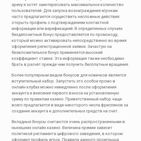
арену и хотят заинтересовать максимальное количество
пользователей. Для запуска вознаграждения игрокам
часто предлагается осуществить несложные действия:
открыть профиль с подтверждением контактной
информации или верификацией. В определенных случаях
бездепозитный бонус предоставляется по промокоду,
который можно активировать непосредственно во время
оформления регистрационной заявки. Зачастую на
безвложительное бонус применяется высокий
коэффициент ставки. Эта информация также необходимо
брать в расчёт прежде чем получить бесплатные вращения.
Более популярным видом бонусов для новичков является
вступительный набор. Запустить это особое промо в
онлайн клубах можно немедленно после оформления
аккаунта и внесения первого взноса на установленную
сумму по правилам казино. Приветственный набор чаще
всего предлагается в виде некоторого числа фриспинов за
создание аккаунта и дополнительных средств на счет.
Вкладные бонусы считаются очень распространенными в
нынешних онлайн казино. Величина премии зависит
политикой регламента цифрового заведения, в котором
оформил профиль игрок. Правила данного проигрыша