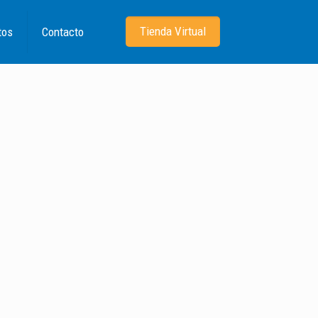
Tienda Virtual
tos
Contacto