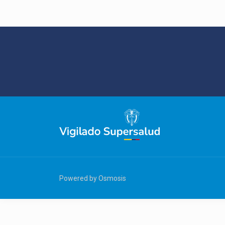
Powered by Osmosis