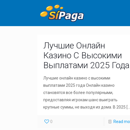
Лучшие Онлайн
Казино С Высокими
Выплатами 2025 Года
Лучшие онлайн казино с высокими
выплатами 2025 года Онлайн казино
становятся все более популярными,
предоставляя игрокам шанс выиграть
крупные суммы, не выходя из дома. В 2025
[…
0
Read mo