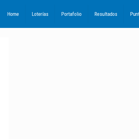
Home
Loterías
Portafolio
Resultados
Pun